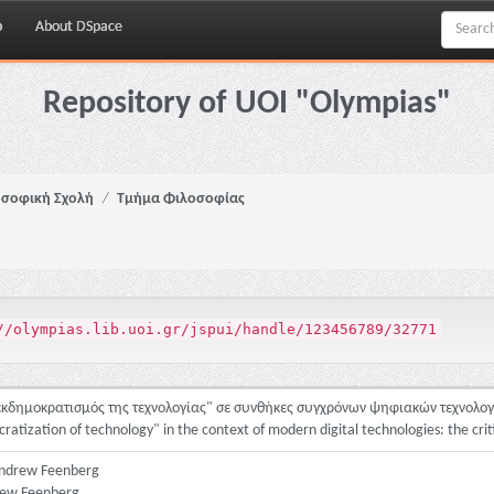
p
About DSpace
Repository of UOI "Olympias"
σοφική Σχολή
Τμήμα Φιλοσοφίας
//olympias.lib.uoi.gr/jspui/handle/123456789/32771
"εκδημοκρατισμός της τεχνολογίας" σε συνθήκες συγχρόνων ψηφιακών τεχνολο
atization of technology" in the context of modern digital technologies: the cri
Andrew Feenberg
drew Feenberg