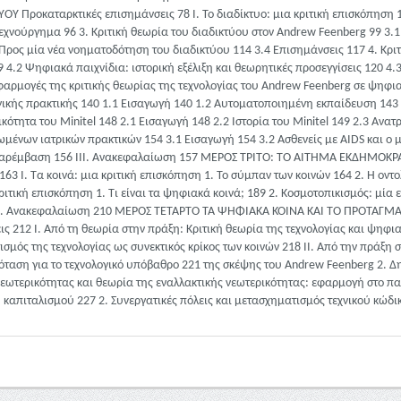
Προκαταρκτικές επισημάνσεις 78 Ι. Το διαδίκτυο: μια κριτική επισκόπηση 1. 
χνούργημα 96 3. Κριτική θεωρία του διαδικτύου στον Andrew Feenberg 99 3.1 
 Προς μία νέα νοηματοδότηση του διαδικτύου 114 3.4 Επισημάνσεις 117 4. Κρ
4.2 Ψηφιακά παιχνίδια: ιστορική εξέλιξη και θεωρητικές προσεγγίσεις 120 4.
εφαρμογές της κριτικής θεωρίας της τεχνολογίας του Andrew Feenberg σε ψηφι
κής πρακτικής 140 1.1 Εισαγωγή 140 1.2 Αυτοματοποιημένη εκπαίδευση 143 
ικότητα του Minitel 148 2.1 Εισαγωγή 148 2.2 Ιστορία του Minitel 149 2.3 Ανα
ρωμένων ιατρικών πρακτικών 154 3.1 Εισαγωγή 154 3.2 Ασθενείς με AIDS και 
κή παρέμβαση 156 ΙII. Ανακεφαλαίωση 157 ΜΕΡΟΣ ΤΡΊΤΟ: ΤΟ ΑΙΤΗΜΑ ΕΚΔΗΜ
3 Ι. Τα κοινά: μια κριτική επισκόπηση 1. Το σύμπαν των κοινών 164 2. Η οντο
κριτική επισκόπηση 1. Τι είναι τα ψηφιακά κοινά; 189 2. Κοσμοτοπικισμός: μί
4 IIΙ. Ανακεφαλαίωση 210 ΜΕΡΟΣ ΤΕΤΑΡΤΟ ΤΑ ΨΗΦΙΑΚΑ ΚΟΙΝΑ ΚΑΙ ΤΟ ΠΡΟΤΑ
 212 Ι. Από τη θεωρία στην πράξη: Κριτική θεωρία της τεχνολογίας και ψηφια
μός της τεχνολογίας ως συνεκτικός κρίκος των κοινών 218 II. Από την πράξη 
ρόταση για το τεχνολογικό υπόβαθρο 221 της σκέψης του Andrew Feenberg 2. Δ
νεωτερικότητας και θεωρία της εναλλακτικής νεωτερικότητας: εφαρμογή στο π
ου καπιταλισμού 227 2. Συνεργατικές πόλεις και μετασχηματισμός τεχνικού κ