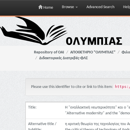
Browse
Advanced Search
Hel
Home
Skip
navigation
Repository of OAI
ΑΠΟΘΕΤΗΡΙΟ "ΟΛΥΜΠΙΑΣ"
Φιλο
Διδακτορικές Διατριβές-ΦΛΣ
https:
Please use this identifier to cite or link to this item:
Title:
H "εναλλακτική νεωτερικότητα" και ο 
"Alternative modernity" and the "democr
Alternative title /
η κριτική θεωρία της τεχνολογίας του 
Subtitle:
the critical theory of technology of An