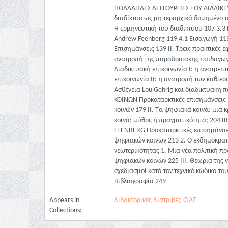
ΠΟΛΛΑΠΛΕΣ ΛΕΙΤΟΥΡΓΙΕΣ ΤΟΥ ΔΙΑΔΙΚΤΥΟΥ 
διαδίκτυο ως μη-ιεραρχικά δομημένο τε
Η ερμηνευτική του διαδικτύου 107 3.3
Andrew Feenberg 119 4.1 Εισαγωγή 119 
Επισημάνσεις 139 ΙI. Τρεις πρακτικές 
ανατροπή της παραδοσιακής παιδαγωγι
Διαδικτυακή επικοινωνία Ι: η ανατρεπτ
επικοινωνία ΙΙ: η ανατροπή των καθιε
Ασθένεια Lou Gehrig και διαδικτυα
ΚΟΙΝΩΝ Προκαταρκτικές επισημάνσεις 16
κοινών 179 ΙΙ. Τα ψηφιακά κοινά: μια 
κοινά: μύθος ή πραγματικότητα; 20
FEENBERG Προκαταρκτικές επισημάνσεις
ψηφιακών κοινών 213 2. Ο εκδημοκρατισ
νεωτερικότητας 1. Μία νέα πολιτική π
ψηφιακών κοινών 225 III. Θεωρία της 
σχεδιασμοί κατά τον τεχνικό κώδικα τ
Βιβλιογραφία 249
Appears in
Διδακτορικές Διατριβές-ΦΛΣ
Collections: