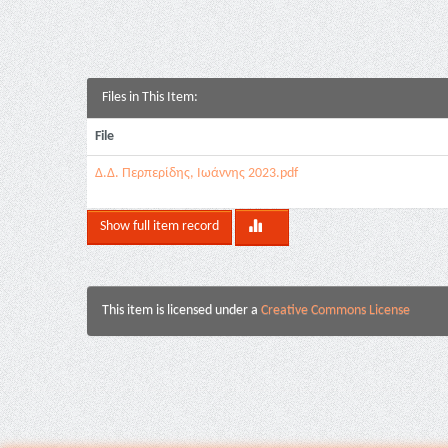
Files in This Item:
File
Δ.Δ. Περπερίδης, Ιωάννης 2023.pdf
Show full item record
This item is licensed under a
Creative Commons License