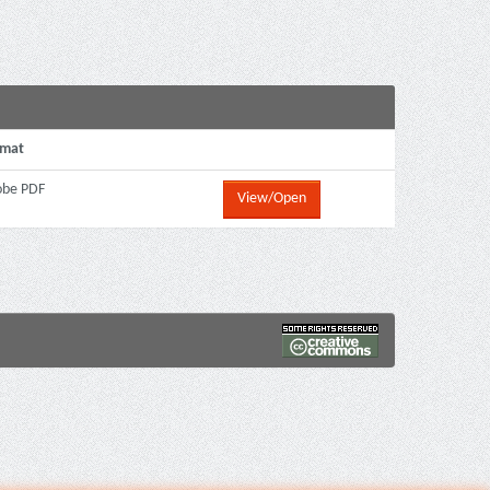
rmat
obe PDF
View/Open