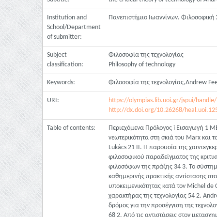
Institution and
Πανεπιστήμιο Ιωαννίνων. Φιλοσοφική 
School/Department
of submitter:
Subject
Φιλοσοφία της τεχνολογίας
classification:
Philosophy of technology
Keywords:
Φιλοσοφία της τεχνολογίας,Andrew Fe
URI:
https://olympias.lib.uoi.gr/jspui/hand
http://dx.doi.org/10.26268/heal.uoi.12
Table of contents:
Περιεχόμενα Πρόλογος i Εισαγωγή 1 
νεωτερικότητα στη σκιά του Marx και τ
Lukács 21 IΙ. Η παρουσία της χαιντεγκε
φιλοσοφικού παραδείγματος της κριτική
φιλοσόφων της πράξης 34 3. Το σύστημα
καθημερινής πρακτικής αντίστασης στον
υποκειμενικότητας κατά τον Michel de C
χαρακτήρας της τεχνολογίας 54 2. Andr
δρόμος για την προσέγγιση της τεχνολο
68 2. Από τις αντιστάσεις στον μετα