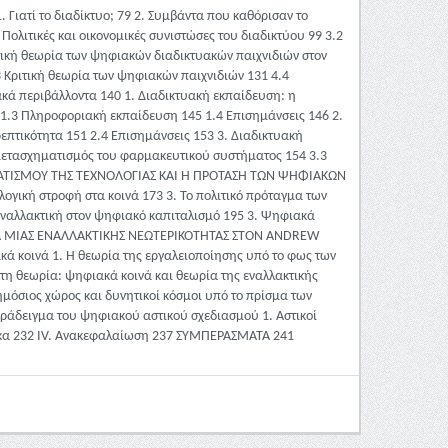
Γιατί το διαδίκτυο; 79 2. Συμβάντα που καθόρισαν το
Πολιτικές και οικονομικές συνιστώσες του διαδικτύου 99 3.2
ιτική θεωρία των ψηφιακών διαδικτυακών παιχνιδιών στον
3 Κριτική θεωρία των ψηφιακών παιχνιδιών 131 4.4
ακά περιβάλλοντα 140 1. Διαδικτυακή εκπαίδευση: η
1.3 Πληροφοριακή εκπαίδευση 145 1.4 Επισημάνσεις 146 2.
τρεπτικότητα 151 2.4 Επισημάνσεις 153 3. Διαδικτυακή
ο μετασχηματισμός του φαρμακευτικού συστήματος 154 3.3
ΟΚΡΑΤΙΣΜΟΥ ΤΗΣ ΤΕΧΝΟΛΟΓΙΑΣ ΚΑΙ Η ΠΡΟΤΑΣΗ ΤΩΝ ΨΗΦΙΑΚΩΝ
λογική στροφή στα κοινά 173 3. Το πολιτικό πρόταγμα των
α εναλλακτική στον ψηφιακό καπιταλισμό 195 3. Ψηφιακά
ΓΜΑ ΜΙΑΣ ΕΝΑΛΛΑΚΤΙΚΗΣ ΝΕΩΤΕΡΙΚΟΤΗΤΑΣ ΣΤΟΝ ANDREW
κά κοινά 1. Η θεωρία της εργαλειοποίησης υπό το φως των
στη θεωρία: ψηφιακά κοινά και θεωρία της εναλλακτικής
ημόσιος χώρος και δυνητικοί κόσμοι υπό το πρίσμα των
αράδειγμα του ψηφιακού αστικού σχεδιασμού 1. Αστικοί
ώδικα 232 IV. Ανακεφαλαίωση 237 ΣΥΜΠΕΡΑΣΜΑΤΑ 241