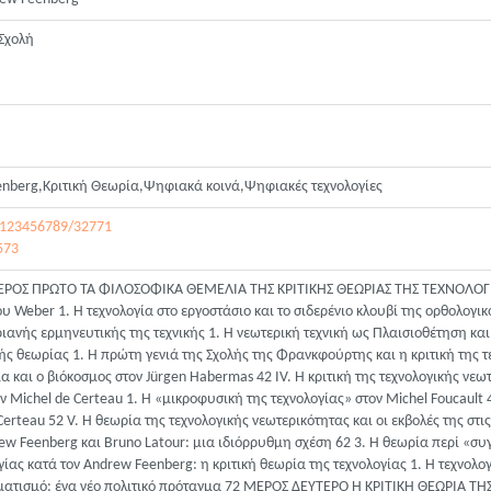
Σχολή
enberg,Κριτική Θεωρία,Ψηφιακά κοινά,Ψηφιακές τεχνολογίες
le/123456789/32771
573
ΜΕΡΟΣ ΠΡΩΤΟ ΤΑ ΦΙΛΟΣΟΦΙΚΑ ΘΕΜΕΛΙΑ ΤΗΣ ΚΡΙΤΙΚΉΣ ΘΕΩΡΙΑΣ ΤΗΣ ΤΕΧΝΟΛΟΓΊΑΣ
ου Weber 1. Η τεχνολογία στο εργοστάσιο και το σιδερένιο κλουβί της ορθολογ
ριανής ερμηνευτικής της τεχνικής 1. Η νεωτερική τεχνική ως Πλαισιοθέτηση και 
ς θεωρίας 1. Η πρώτη γενιά της Σχολής της Φρανκφούρτης και η κριτική της τε
 και ο βιόκοσμος στον Jürgen Habermas 42 IV. Η κριτική της τεχνολογικής νεωτ
 Michel de Certeau 1. Η «μικροφυσική της τεχνολογίας» στον Michel Foucault
erteau 52 V. Η θεωρία της τεχνολογικής νεωτερικότητας και οι εκβολές της στι
ew Feenberg και Bruno Latour: μια ιδιόρρυθμη σχέση 62 3. Η θεωρία περί «συγ
γίας κατά τον Andrew Feenberg: η κριτική θεωρία της τεχνολογίας 1. Η τεχνο
σχηματισμό: ένα νέο πολιτικό πρόταγμα 72 ΜΕΡΟΣ ΔΕΥΤΕΡΟ Η ΚΡΙΤΙΚΗ ΘΕΩΡΙΑ