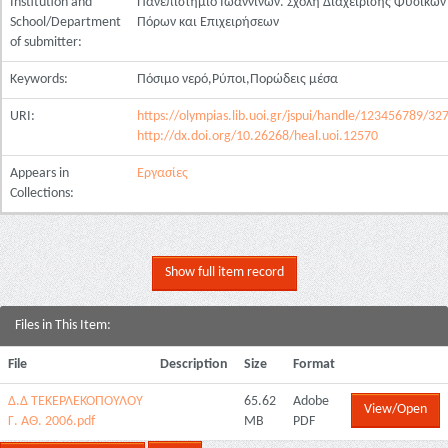
Institution and
Πανεπιστήμιο Ιωαννίνων. Σχολή Διαχείρισης Φυσικών
School/Department
Πόρων και Επιχειρήσεων
of submitter:
Keywords:
Πόσιμο νερό,Ρύποι,Πορώδεις μέσα
URI:
https://olympias.lib.uoi.gr/jspui/handle/123456789/32
http://dx.doi.org/10.26268/heal.uoi.12570
Appears in
Εργασίες
Collections:
Show full item record
Files in This Item:
File
Description
Size
Format
Δ.Δ ΤΕΚΕΡΛΕΚΟΠΟΥΛΟΥ
65.62
Adobe
View/Open
Γ. ΑΘ. 2006.pdf
MB
PDF