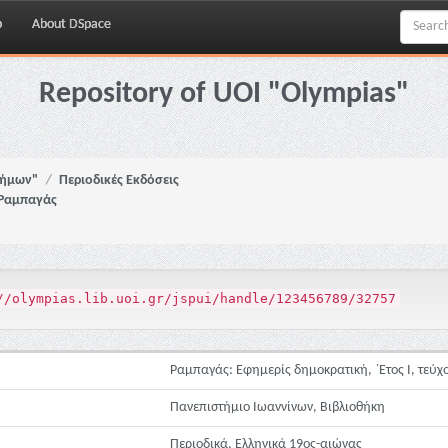
p
About DSpace
Repository of UOI "Olympias"
νήμων"
Περιοδικές Εκδόσεις
Ραμπαγάς
//olympias.lib.uoi.gr/jspui/handle/123456789/32757
Ραμπαγάς: Εφημερίς δημοκρατική, ΄Ετος Ι, τεύχο
Πανεπιστήμιο Ιωαννίνων, Βιβλιοθήκη
Περιοδικά, Ελληνικά 19ος-αιώνας