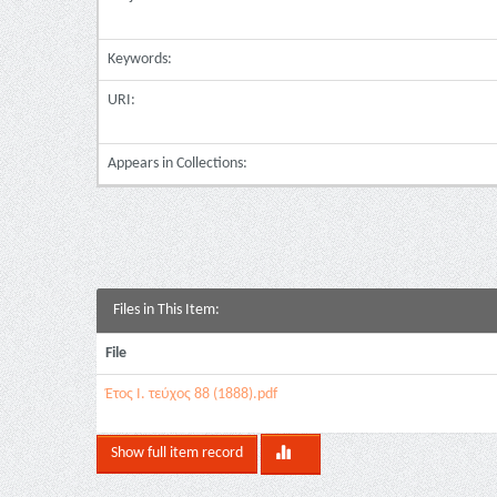
Keywords:
URI:
Appears in Collections:
Files in This Item:
File
Έτος Ι. τεύχος 88 (1888).pdf
Show full item record