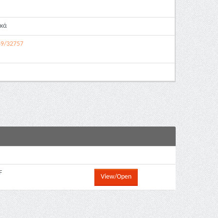
ικά
789/32757
F
View/Open