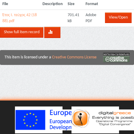
File
Description
Size
Format
Έτος Ι. τεύχος 42 (18
701.41
Adobe
View/Open
88).pdf
kB
PDF
Show full item record
This item is licensed under a
Creative Commons License