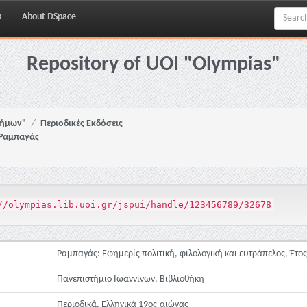
p
About DSpace
Repository of UOI "Olympias"
νήμων"
Περιοδικές Εκδόσεις
Ραμπαγάς
//olympias.lib.uoi.gr/jspui/handle/123456789/32678
Ραμπαγάς: Εφημερίς πολιτική, φιλολογική και ευτράπελος, Έτος 
Πανεπιστήμιο Ιωαννίνων, Βιβλιοθήκη
Περιοδικά, Ελληνικά 19ος-αιώνας