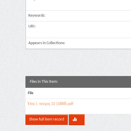
Keywords:
URI:
Appears in Collections:
Files in This Item:
File
Έτος Ι. τεύχος 22 (1888).pdf
Show full item record