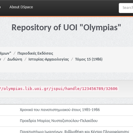
p
About DSpace
Repository of UOI "Olympias"
νήμων"
Περιοδικές Εκδόσεις
ν
Δωδώνη
Ιστορίας-Αρχαιολογίας
Τόμος 15 (1986)
//olympias.lib.uoi.gr/jspui/handle/123456789/32606
Χρονικό του πανεπιστημιακού έτους 1985-1986
Προεδρία Μαρίας Νυσταζοπούλου-Πελεκίδου
Πανεπιστήμιο Ιωαννίνων. Βιβλιοθήκη και Κέντρο Πληροφόρησης