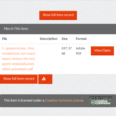
Show full item record
Files in This Item:
File
Description
Size
Format
Σ. Δρακοπούλου, Μια
697.37
Adobe
View/Open
επισκόπηση των κυριό
kB
PDF
τερων τάσεων στη σύγ
χρονη αγγλοσαξωνική
ηθική φιλοσοφία.pdf
Show full item record
This item is licensed under a
Creative Commons License