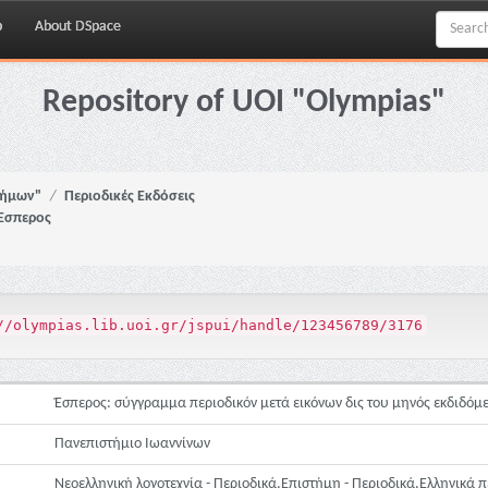
p
About DSpace
Repository of UOI "Olympias"
νήμων"
Περιοδικές Εκδόσεις
Έσπερος
//olympias.lib.uoi.gr/jspui/handle/123456789/3176
Έσπερος: σύγγραμμα περιοδικόν μετά εικόνων δις του μηνός εκδιδόμε
Πανεπιστήμιο Ιωαννίνων
Νεοελληνική λογοτεχνία - Περιοδικά,Επιστήμη - Περιοδικά,Ελληνικά π