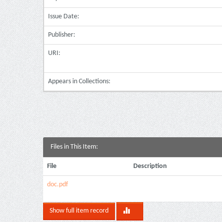
Issue Date:
Publisher:
URI:
Appears in Collections:
Files in This Item:
File
Description
doc.pdf
Show full item record