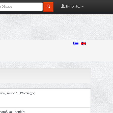
Sign on to:
νον, τόμος 1, 12ο τεύχος
εριοδικά - Λειψία