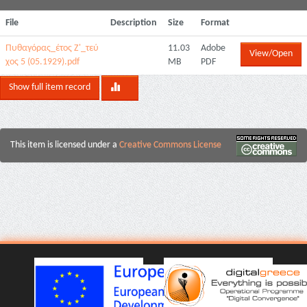
File
Description
Size
Format
Πυθαγόρας_έτος Ζ'_τεύ
11.03
Adobe
View/Open
χος 5 (05.1929).pdf
MB
PDF
Show full item record
This item is licensed under a
Creative Commons License