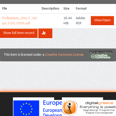
File
Description
Size
Format
Πυθαγόρας_έτος Ζ'_τεύ
16.44
Adobe
View/Open
χος 3 (03.1929).pdf
MB
PDF
Show full item record
This item is licensed under a
Creative Commons License