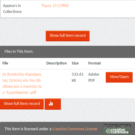
Appears in
Τόμος 13 (1984)
Collections:
Show full item record
Files in This Item:
File
Description
Size
Format
Οι Βιτσέντζοι Κορνάροι
533.61
Adobe
View/Open
της Σητείας και του Χά
kB
PDF
νδακα και ο ποιητής το
υ 'Ερωτόκριτου'.pdf
Show full item record
This item is licensed under a
Creative Commons License