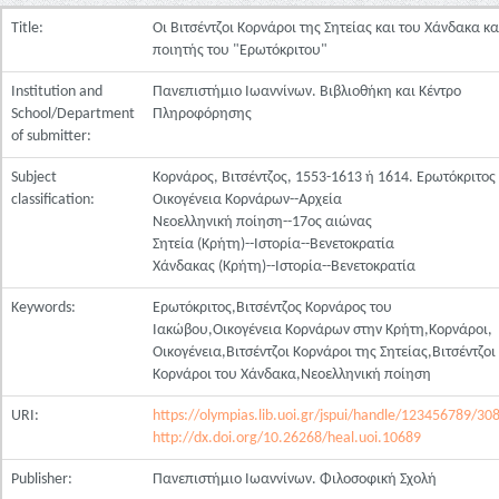
Title:
Οι Βιτσέντζοι Κορνάροι της Σητείας και του Χάνδακα κα
ποιητής του "Ερωτόκριτου"
Institution and
Πανεπιστήμιο Ιωαννίνων. Βιβλιοθήκη και Κέντρο
School/Department
Πληροφόρησης
of submitter:
Subject
Κορνάρος, Βιτσέντζος, 1553-1613 ή 1614. Ερωτόκριτος
classification:
Οικογένεια Κορνάρων--Αρχεία
Νεοελληνική ποίηση--17ος αιώνας
Σητεία (Κρήτη)--Ιστορία--Βενετοκρατία
Χάνδακας (Κρήτη)--Ιστορία--Βενετοκρατία
Keywords:
Ερωτόκριτος,Βιτσέντζος Κορνάρος του
Ιακώβου,Οικογένεια Κορνάρων στην Κρήτη,Κορνάροι,
Οικογένεια,Βιτσέντζοι Κορνάροι της Σητείας,Βιτσέντζοι
Κορνάροι του Χάνδακα,Νεοελληνική ποίηση
URI:
https://olympias.lib.uoi.gr/jspui/handle/123456789/30
http://dx.doi.org/10.26268/heal.uoi.10689
Publisher:
Πανεπιστήμιο Ιωαννίνων. Φιλοσοφική Σχολή