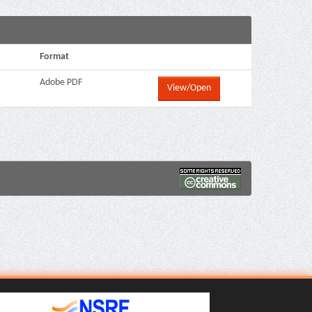
Format
Adobe PDF
View/Open