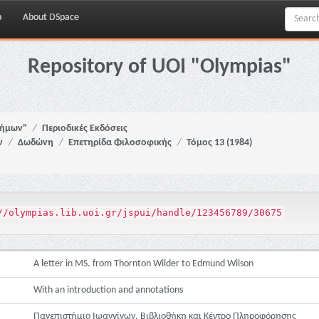
p
About DSpace
Repository of UOI "Olympias"
νήμων"
Περιοδικές Εκδόσεις
ν
Δωδώνη
Επετηρίδα Φιλοσοφικής
Τόμος 13 (1984)
//olympias.lib.uoi.gr/jspui/handle/123456789/30675
A letter in MS. from Thornton Wilder to Edmund Wilson
With an introduction and annotations
Πανεπιστήμιο Ιωαννίνων. Βιβλιοθήκη και Κέντρο Πληροφόρησης