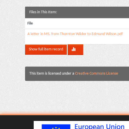
Files in This Item:
File
A letter in MS. from Thornton Wilder to Edmund Wilson.pdf
Show full item record
This item is licensed under a
Creative Commons License