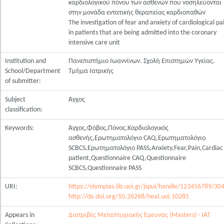
καρδιολογικού πόνου των ασθενών που νοσηλεύονται
στην μονάδα εντατικής θεραπείας καρδιοπαθών
The investigation of fear and anxiety of cardiological pa
in patients that are being admitted into the coronary
intensive care unit
Institution and
Πανεπιστήμιο Ιωαννίνων. Σχολή Επιστημών Υγείας.
School/Department
Τμήμα Ιατρικής
of submitter:
Subject
Άγχος
classification:
Keywords:
Άγχος,Φόβος,Πόνος,Καρδιολογικός
ασθενής,Ερωτηματολόγιο CAQ,Ερωτηματολόγιο
SCBCS,Ερωτηματολόγιο PASS,Anxiety,Fear,Pain,Cardiac
patient,Questionnaire CAQ,Questionnaire
SCBCS,Questionnaire PASS
URI:
https://olympias.lib.uoi.gr/jspui/handle/123456789/30
http://dx.doi.org/10.26268/heal.uoi.10285
Appears in
Διατριβές Μεταπτυχιακής Έρευνας (Masters) - ΙΑΤ