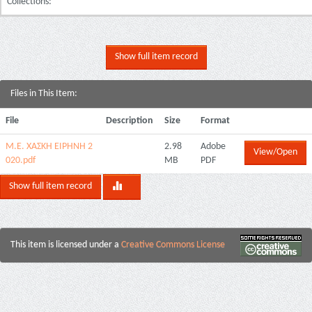
Collections:
Show full item record
Files in This Item:
File
Description
Size
Format
Μ.Ε. ΧΑΣΚΗ ΕΙΡΗΝΗ 2
2.98
Adobe
View/Open
020.pdf
MB
PDF
Show full item record
This item is licensed under a
Creative Commons License