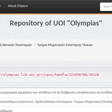
p
About DSpace
Repository of UOI "Olympias"
ή Θετικών Επιστημών
Τμήμα Μηχανικών Επιστήμης Υλικών
//olympias.lib.uoi.gr/jspui/handle/123456789/30328
υμπεριφορά κραμάτων και σύνθετων AI σε διάβρωση αποφλοίωσης σε συνθήκε
ανεπιστήμιο Ιωαννίνων. Σχολή Θετικών Επιστημών. Τμήμα Μηχανικών Επιστή
ιάβρωση