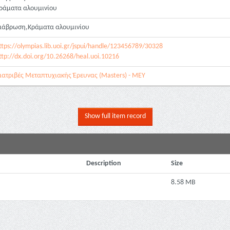
ράματα αλουμινίου
ιάβρωση,Κράματα αλουμινίου
ttps://olympias.lib.uoi.gr/jspui/handle/123456789/30328
ttp://dx.doi.org/10.26268/heal.uoi.10216
ιατριβές Μεταπτυχιακής Έρευνας (Masters) - ΜΕΥ
Show full item record
Description
Size
8.58 MB