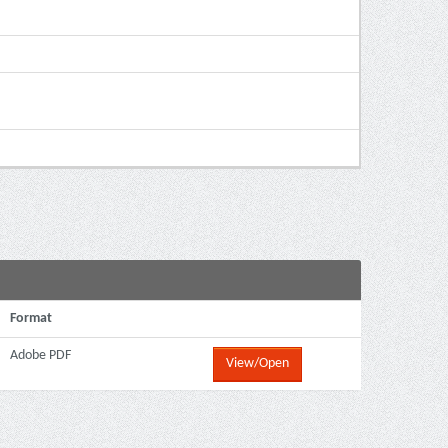
Format
Adobe PDF
View/Open