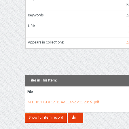
Κ
Keywords:
Δ
URI:
h
h
Appears in Collections:
Δ
Files in This Item:
File
Μ.Ε. ΚΟΥΤΣΟΤΟΛΗΣ ΑΛΕΞΑΝΔΡΟΣ 2016 .pdf
Show full item record