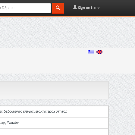
Sign on to:
ς δεδομένης επιφανειακής τραχύτητας
μης Υλικών