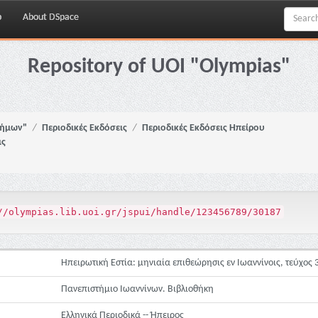
p
About DSpace
Repository of UOI "Olympias"
νήμων"
Περιοδικές Εκδόσεις
Περιοδικές Εκδόσεις Ηπείρου
ις
//olympias.lib.uoi.gr/jspui/handle/123456789/30187
Ηπειρωτική Εστία: μηνιαία επιθεώρησις εν Ιωαννίνοις, τεύχος 
Πανεπιστήμιο Ιωαννίνων. Βιβλιοθήκη
Ελληνικά Περιοδικά -- Ήπειρος