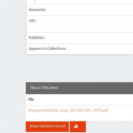
Keywords:
URI:
Publisher:
Appears in Collections:
Files in This Item:
File
Ηπειρωτική Εστία. τεύχ. 329-330-331. 1979.pdf
Show full item record