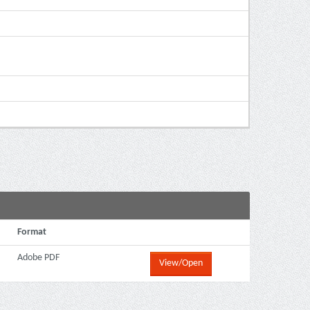
Format
Adobe PDF
View/Open