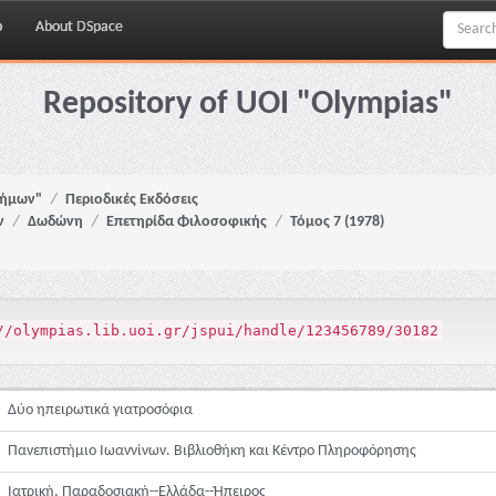
p
About DSpace
Repository of UOI "Olympias"
νήμων"
Περιοδικές Εκδόσεις
ν
Δωδώνη
Επετηρίδα Φιλοσοφικής
Τόμος 7 (1978)
//olympias.lib.uoi.gr/jspui/handle/123456789/30182
Δύο ηπειρωτικά γιατροσόφια
Πανεπιστήμιο Ιωαννίνων. Βιβλιοθήκη και Κέντρο Πληροφόρησης
Ιατρική, Παραδοσιακή--Ελλάδα--Ήπειρος