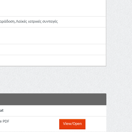
αράδοση,Λαϊκές ιατρικές συνταγές
at
e PDF
View/Open