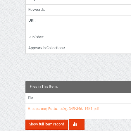
Keywords:
URI:
Publisher:
Appears in Collections:
Files in This Item:
File
Ηπειρωτική Εστία. τεύχ. 345-346. 1981.pdf
Show full item record