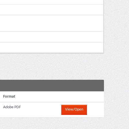
Format
Adobe PDF
View/Open