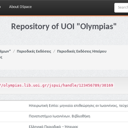
p
About DSpace
Repository of UOI "Olympias"
νήμων"
Περιοδικές Εκδόσεις
Περιοδικές Εκδόσεις Ηπείρου
ις
//olympias.lib.uoi.gr/jspui/handle/123456789/30169
Ηπειρωτική Εστία: μηνιαία επιθεώρησις εν Ιωαννίνοις, τεύχο
Πανεπιστήμιο Ιωαννίνων. Βιβλιοθήκη
Ελληνικά Περιοδικά -- Ήπειρος