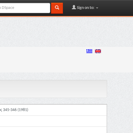
Sign on to:
ς 345-346 (1981)