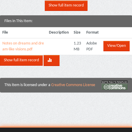
Show full item record
Files in This Item:
File
Description
Size
Format
Notes on dreams and dre
1.23
Adobe
View/Open
am-like visions.pdf
MB
PDF
Show full item record
This item is licensed under a
Creative Commons License