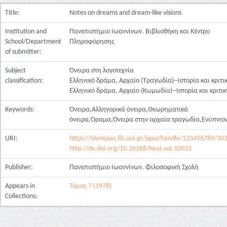
Title:
Notes on dreams and dream-like visions
Institution and
Πανεπιστήμιο Ιωαννίνων. Βιβλιοθήκη και Κέντρο
School/Department
Πληροφόρησης
of submitter:
Subject
Όνειρα στη λογοτεχνία
classification:
Ελληνικό δράμα, Αρχαίο (Τραγωδία)--Ιστορία και κριτι
Ελληνικό δράμα, Αρχαίο (Κωμωδία)--Ιστορία και κριτι
Keywords:
Όνειρα,Αλληγορικά όνειρα,Θεωρηματικά
όνειρα,Όραμα,Όνειρα στην αρχαία τραγωδία,Ενύπνιο
URI:
https://olympias.lib.uoi.gr/jspui/handle/123456789/30
http://dx.doi.org/10.26268/heal.uoi.10033
Publisher:
Πανεπιστήμιο Ιωαννίνων. Φιλοσοφική Σχολή
Appears in
Τόμος 7 (1978)
Collections: