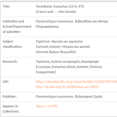
Title:
Terentiana: Eunuchus 215-6, 970
Graeca sunt ... στον Δονάτο
Institution and
Πανεπιστήμιο Ιωαννίνων. Βιβλιοθήκη και Κέντρο
School/Department
Πληροφόρησης
of submitter:
Subject
Τερέντιος--Κριτική και ερμηνεία
classification:
Λατινική ποίηση--Ιστορία και κριτική
Λατινικό δράμα (Κωμωδία)
Keywords:
Τερέντιος,Λατίνοι συγγραφείς,Χειρόγραφο
Ευνούχου,Eunuchus,Αίλιος Δονάτος (Λατίνος
Γραμματικός)
URI:
https://olympias.lib.uoi.gr/jspui/handle/123456789/30
http://dx.doi.org/10.26268/heal.uoi.10031
Publisher:
Πανεπιστήμιο Ιωαννίνων. Φιλοσοφική Σχολή
Appears in
Τόμος 7 (1978)
Collections: