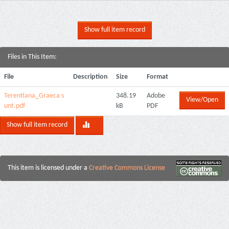
Show full item record
Files in This Item:
File
Description
Size
Format
Terentiana_Graeca s
348.19
Adobe
View/Open
unt.pdf
kB
PDF
Show full item record
This item is licensed under a
Creative Commons License