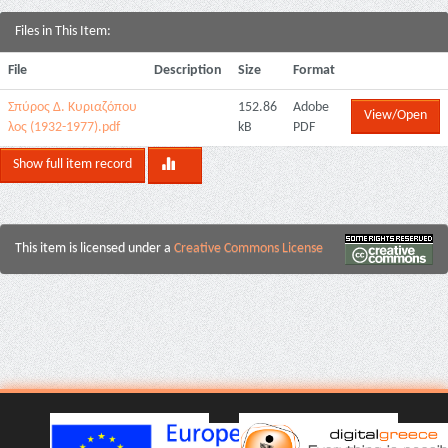
Files in This Item:
File
Description
Size
Format
Σπύρος Δ. Κυριαζόπου
152.86
Adobe
View/Open
λος (1932-1977).pdf
kB
PDF
Show full item record
This item is licensed under a
Creative Commons License