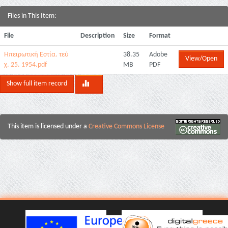
Files in This Item:
File
Description
Size
Format
Ηπειρωτική Εστία. τεύ
38.35
Adobe
View/Open
χ. 25. 1954.pdf
MB
PDF
Show full item record
This item is licensed under a
Creative Commons License