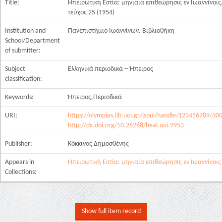
Title:
Ηπειρωτική Εστία: μηνιαία επιθεώρησις εν Ιωαννίνοις
τεύχος 25 (1954)
Institution and
Πανεπιστήμιο Ιωαννίνων. Βιβλιοθήκη
School/Department
of submitter:
Subject
Ελληνικά περιοδικά -- Ήπειρος
classification:
Keywords:
Ήπειρος,Περιοδικά
URI:
https://olympias.lib.uoi.gr/jspui/handle/123456789/30
http://dx.doi.org/10.26268/heal.uoi.9953
Publisher:
Κόκκινος Δημοσθένης
Appears in
Ηπειρωτική Εστία: μηνιαία επιθεώρησις εν Ιωαννίνοις
Collections:
Show full item record