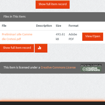
Show full item record
Files in This Item:
File
Description
Size
Format
Preliminari alle Comme
493.61
Adobe
View/Open
die Cretesi.pdf
kB
PDF
Show full item record
This item is licensed under a
Creative Commons License