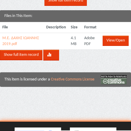
Show full item record
Files in This Item:
File
Description
Size
Format
Μ.Ε. ΔΑΧΗΣ ΙΩΑΝΝΗΣ
4.1
Adobe
View/Open
2019.pdf
MB
PDF
Show full item record
This item is licensed under a
Creative Commons License