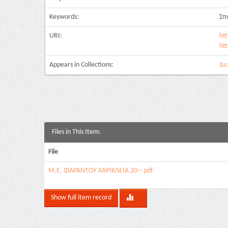
Keywords:
Σπ
URI:
ht
ht
Appears in Collections:
Δι
Files in This Item:
File
Μ.Ε. ΦΑΡΑΝΤΟΥ ΧΑΡΙΚΛΕΙΑ 20--.pdf
Show full item record