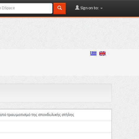
Sign on to:
 από τραυματισμό της σπονδυλικής στήλης