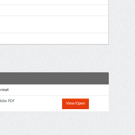
ormat
dobe PDF
View/Open