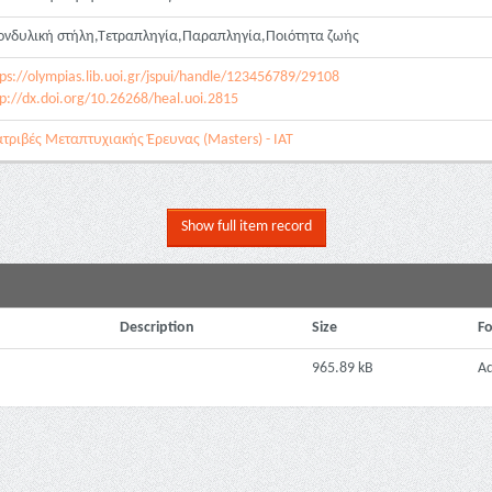
ονδυλική στήλη,Τετραπληγία,Παραπληγία,Ποιότητα ζωής
tps://olympias.lib.uoi.gr/jspui/handle/123456789/29108
tp://dx.doi.org/10.26268/heal.uoi.2815
ατριβές Μεταπτυχιακής Έρευνας (Masters) - ΙΑΤ
Show full item record
Description
Size
F
965.89 kB
A