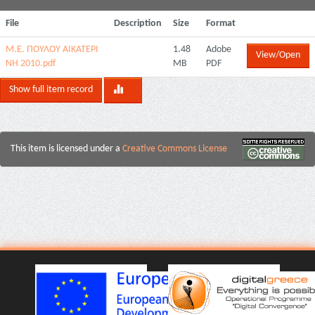
File
Description
Size
Format
Μ.Ε. ΠΟΥΛΟΥ ΑΙΚΑΤΕΡΙ
1.48
Adobe
View/Open
ΝΗ 2010.pdf
MB
PDF
Show full item record
This item is licensed under a
Creative Commons License