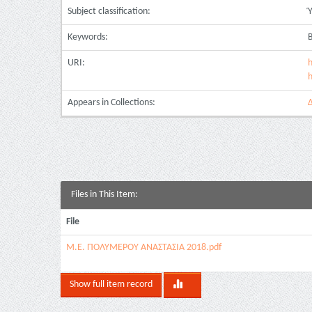
Subject classification:
Keywords:
Β
URI:
h
h
Appears in Collections:
Files in This Item:
File
Μ.Ε. ΠΟΛΥΜΕΡΟΥ ΑΝΑΣΤΑΣΙΑ 2018.pdf
Show full item record