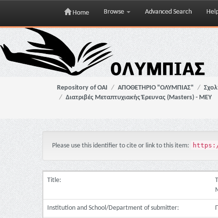
Browse
Advanced Search
Hel
Home
Skip
navigation
Repository of OAI
ΑΠΟΘΕΤΗΡΙΟ "ΟΛΥΜΠΙΑΣ"
Σχολ
Διατριβές Μεταπτυχιακής Έρευνας (Masters) - ΜΕΥ
https:
Please use this identifier to cite or link to this item:
Title:
M
Institution and School/Department of submitter: