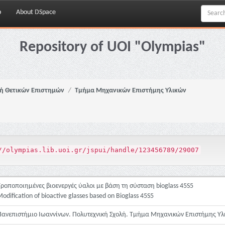
p
About DSpace
Repository of UOI "Olympias"
ή Θετικών Επιστημών
Τμήμα Μηχανικών Επιστήμης Υλικών
//olympias.lib.uoi.gr/jspui/handle/123456789/29007
Τροποποιημένες βιοενεργές ύαλοι με βάση τη σύσταση bioglass 45S5
odification of bioactive glasses based on Bioglass 45S5
Πανεπιστήμιο Ιωαννίνων. Πολυτεχνική Σχολή. Τμήμα Μηχανικών Επιστήμης Υλ