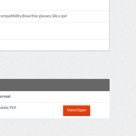
atibility,Bioactive glasses,Silica-gel
ormat
dobe PDF
View/Open