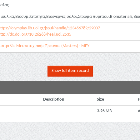
Ύαλος
ιοϋλικά,Βιοσυμβατότητα,Βιοενεργές ύαλοι,Στρώμα πυριτίου,Biomaterials,Biocomp
ttps://olympias.lib.uoi.gr/jspui/handle/123456789/29007
ttp://dx.doi.org/10.26268/heal.uoi.2535
Διατριβές Μεταπτυχιακής Έρευνας (Masters) - ΜΕΥ
Show full item record
Description
Size
F
3.96 MB
A