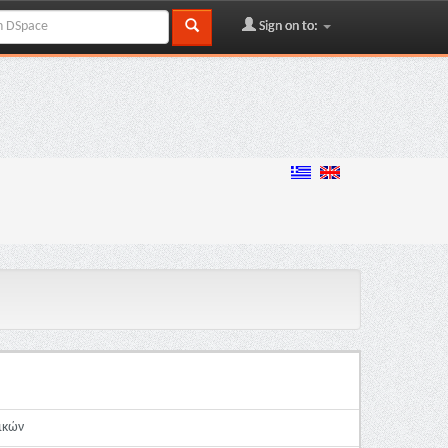
Sign on to:
ικών