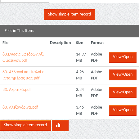
Show simple item record
Files in This Item:
File
Description
Size
Format
83.Ένωσις Έφεδρων Αξι
14.97
Adobe
View/Open
ωματικών.pdf
MB
PDF
83. Αλβανοί και Ιταλοί ε
4.96
Adobe
View/Open
ις τα ημέρας μας.pdf
MB
PDF
83. Ακριτικά.pdf
3.84
Adobe
View/Open
MB
PDF
83. Αλεξανδρινά.pdf
3.46
Adobe
View/Open
MB
PDF
Show simple item record