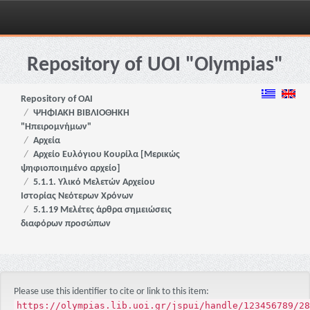
Skip
navigation
Repository of UOI "Olympias"
Repository of OAI
ΨΗΦΙΑΚΗ ΒΙΒΛΙΟΘΗΚΗ
"Ηπειρομνήμων"
Αρχεία
Αρχείο Ευλόγιου Κουρίλα [Μερικώς
ψηφιοποιημένο αρχείο]
5.1.1. Υλικό Μελετών Αρχείου
Ιστορίας Νεότερων Χρόνων
5.1.19 Μελέτες άρθρα σημειώσεις
διαφόρων προσώπων
Please use this identifier to cite or link to this item:
https://olympias.lib.uoi.gr/jspui/handle/123456789/28