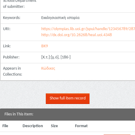
School/Department
of submitter:
Keywords:
Εκκλησιαστική ιστορία
URI:
https://olympias.lib.uoi.gr/jspui/handle/123456789/28
http://dx.doi.org/10.26268/heal.uoi.4348
Link:
ΒΚ9
Publisher:
[Χ.τ.]:[χ.ό], [186-]
Appears in
Κώδικες
Collections:
Show full item record
Files in This Item:
File
Description
Size
Format