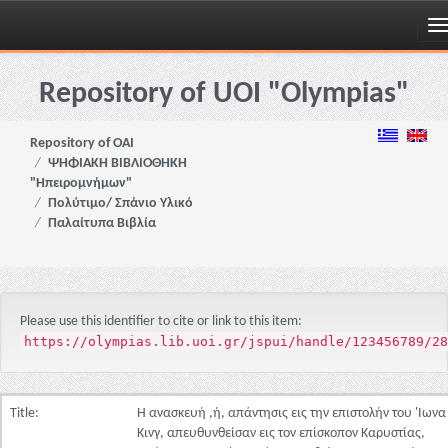
Skip
navigation
Repository of UOI "Olympias"
Repository of OAI
ΨΗΦΙΑΚΗ ΒΙΒΛΙΟΘΗΚΗ
"Ηπειρομνήμων"
Πολύτιμο/ Σπάνιο Υλικό
Παλαίτυπα Βιβλία
Please use this identifier to cite or link to this item:
https://olympias.lib.uoi.gr/jspui/handle/123456789/28
Title:
Η ανασκευή ,ή, απάντησις εις την επιστολήν του 'Ιωνα
Κινγ, απευθυνθείσαν εις τον επίσκοπον Καρυστίας,