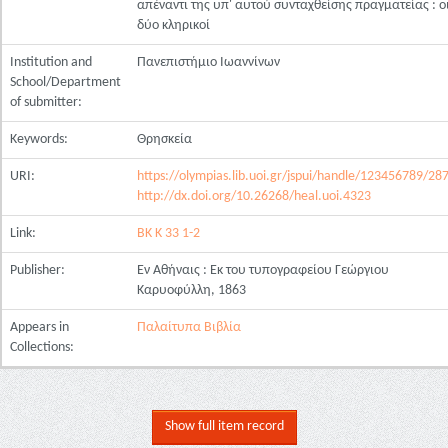
απέναντι της υπ' αυτού συνταχθείσης πραγματείας : ο
δύο κληρικοί
Institution and
Πανεπιστήμιο Ιωαννίνων
School/Department
of submitter:
Keywords:
Θρησκεία
URI:
https://olympias.lib.uoi.gr/jspui/handle/123456789/28
http://dx.doi.org/10.26268/heal.uoi.4323
Link:
ΒΚ Κ 33 1-2
Publisher:
Εν Αθήναις : Εκ του τυπογραφείου Γεώργιου
Καρυοφύλλη, 1863
Appears in
Παλαίτυπα Βιβλία
Collections:
Show full item record