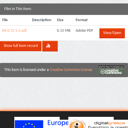
Files in This Item:
File
Description
Size
Format
ΒΚ Κ 33 1-2.pdf
6.15 MB
Adobe PDF
View/Open
Show full item record
This item is licensed under a
Creative Commons License