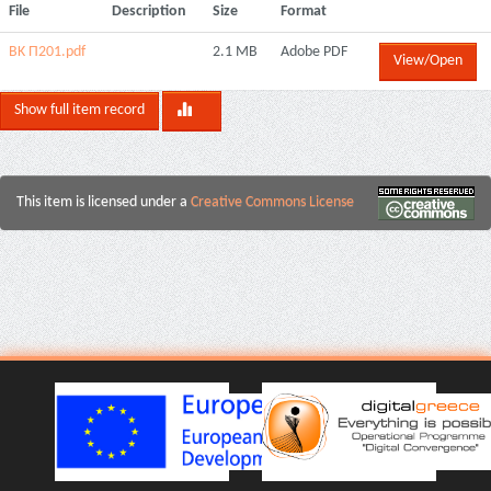
File
Description
Size
Format
BK Π201.pdf
2.1 MB
Adobe PDF
View/Open
Show full item record
This item is licensed under a
Creative Commons License