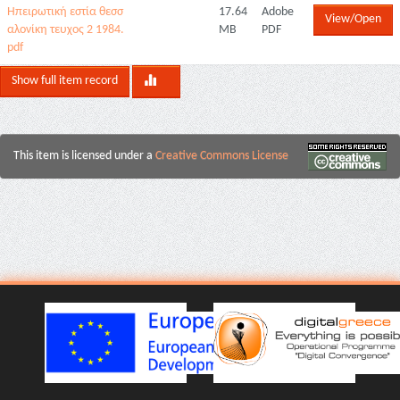
Ηπειρωτική εστία θεσσ
17.64
Adobe
View/Open
αλονίκη τευχος 2 1984.
MB
PDF
pdf
Show full item record
This item is licensed under a
Creative Commons License