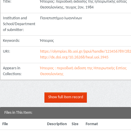
Title:
Ήπειρος: περιοδική έκδοσης της ηπειρωτικής εστίας
Θεσσαλονίκης, τευχος 2ον, 1984
Institution and
Πανεπιστήμιο Ιωαννίνων
School/Department
of submitter:
Keywords:
Ήπειρος
URI:
https://olympias.lib.uoi.gr/jspui/handle/123456789/28
http://dx.doi.org/10.26268/heal.uoi.3945
Appears in
Ήπειρος : περιοδική έκδοση της Ηπειρωτικής Εστίας
Collections:
Θεσσαλονίκης
Show full item record
Files in This Item:
File
Description
Size
Format