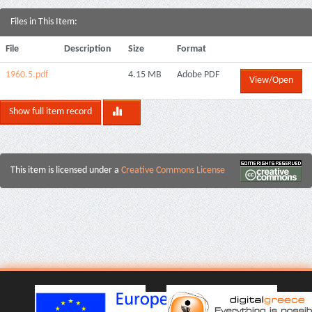
Files in This Item:
File
Description
Size
Format
1960.5.pdf
4.15 MB
Adobe PDF
View/Open
Show full item record
This item is licensed under a
Creative Commons License