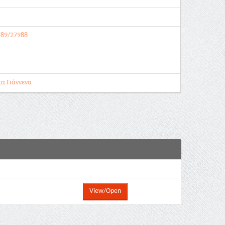
6789/27988
τα Γιάννενα
View/Open