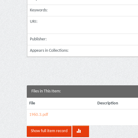
Keywords:
URI:
Publisher:
Appears in Collections:
Files in This Item:
File
Description
1960.3.pdf
Show full item record