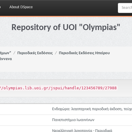
p
About DSpace
Repository of UOI "Olympias"
νήμων"
Περιοδικές Εκδόσεις
Περιοδικές Εκδόσεις Ηπείρου
ιάννενα
//olympias.lib.uoi.gr/jspui/handle/123456789/27988
Ενδοχώρα: λογοτεχνική περιοδική έκδοση, τεύχο
Πανεπιστήμιο Ιωαννίνων
Νεοελληνική λογοτεχνία - Περιοδικά