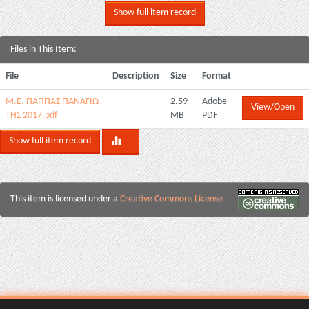
Show full item record
Files in This Item:
File
Description
Size
Format
Μ.Ε. ΠΑΠΠΑΣ ΠΑΝΑΓΙΩ
2.59
Adobe
View/Open
ΤΗΣ 2017.pdf
MB
PDF
Show full item record
This item is licensed under a
Creative Commons License