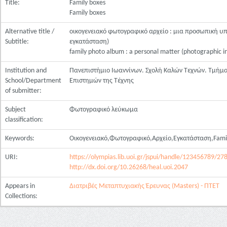
Title:
Family boxes
Family boxes
Alternative title /
οικογενειακό φωτογραφικό αρχείο : μια προσωπική 
Subtitle:
εγκατάσταση)
family photo album : a personal matter (photographic in
Institution and
Πανεπιστήμιο Ιωαννίνων. Σχολή Καλών Τεχνών. Τμήμα
School/Department
Επιστημών της Τέχνης
of submitter:
Subject
Φωτογραφικό λεύκωμα
classification:
Keywords:
Οικογενειακό,Φωτογραφικό,Αρχείο,Εγκατάσταση,Family
URI:
https://olympias.lib.uoi.gr/jspui/handle/123456789/27
http://dx.doi.org/10.26268/heal.uoi.2047
Appears in
Διατριβές Μεταπτυχιακής Έρευνας (Masters) - ΠΤΕΤ
Collections: