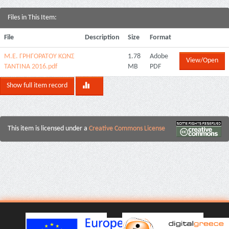
Files in This Item:
File
Description
Size
Format
Μ.Ε. ΓΡΗΓΟΡΑΤΟΥ ΚΩΝΣ
1.78
Adobe
View/Open
ΤΑΝΤΙΝΑ 2016.pdf
MB
PDF
Show full item record
This item is licensed under a
Creative Commons License