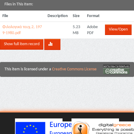
Files in This Item:
File
Description
Size
Format
Φιλολογικά τευχ.2, 197
5.23
Adobe
View/Open
9-1980.pdf
MB
PDF
Show full item record
This item is licensed under a
Creative Commons License