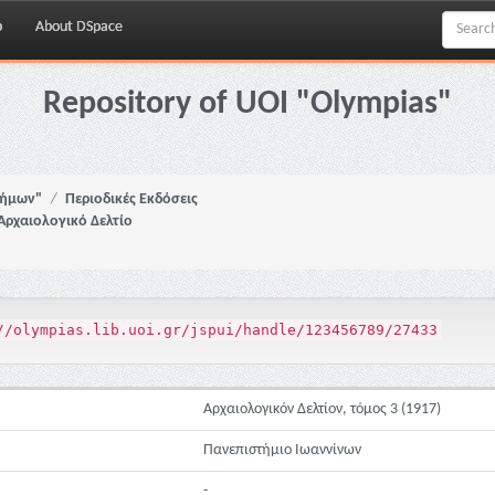
p
About DSpace
Repository of UOI "Olympias"
νήμων"
Περιοδικές Εκδόσεις
Αρχαιολογικό Δελτίο
//olympias.lib.uoi.gr/jspui/handle/123456789/27433
Αρχαιολογικόν Δελτίον, τόμος 3 (1917)
Πανεπιστήμιο Ιωαννίνων
-