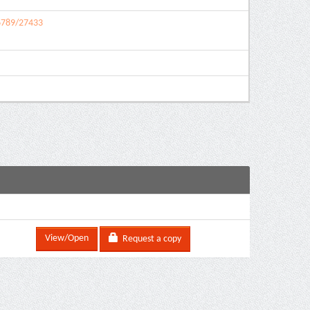
56789/27433
View/Open
Request a copy