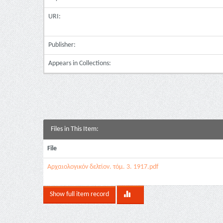
URI:
Publisher:
Appears in Collections:
Files in This Item:
File
Αρχαιολογικόν δελτίον. τόμ. 3. 1917.pdf
Show full item record