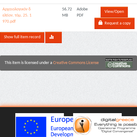
Αρχαιολογικόν δ
56.72
Adobe
View/Open
ελτίον. τόμ. 25. 1
MB
PDF
970.pdf
Request a copy
Show full item record
This item is licensed under a
Creative Commons License