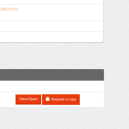
56789/27372
View/Open
Request a copy