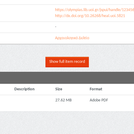
https://olympias.lib.uoi.gr/jspui/handle/1234
http://dx.doi.org/10.26268/heal.uoi.5821
-
Αρχαιολογικό Δελτίο
Show full item record
Description
Size
Format
27.62 MB
Adobe PDF