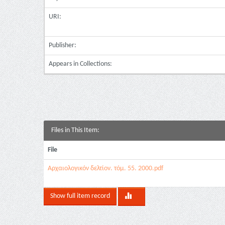
URI:
Publisher:
Appears in Collections:
Files in This Item:
File
Αρχαιολογικόν δελτίον. τόμ. 55. 2000.pdf
Show full item record