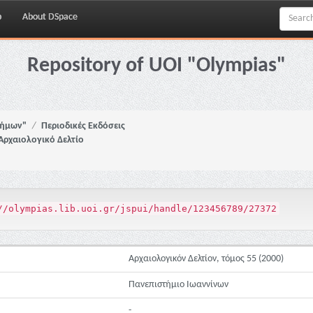
p
About DSpace
Repository of UOI "Olympias"
νήμων"
Περιοδικές Εκδόσεις
Αρχαιολογικό Δελτίο
//olympias.lib.uoi.gr/jspui/handle/123456789/27372
Αρχαιολογικόν Δελτίον, τόμος 55 (2000)
Πανεπιστήμιο Ιωαννίνων
-