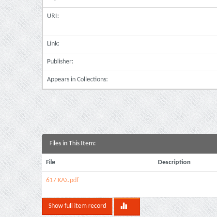
URI:
Link:
Publisher:
Appears in Collections:
Files in This Item:
File
Description
617 ΚΑΣ.pdf
Show full item record