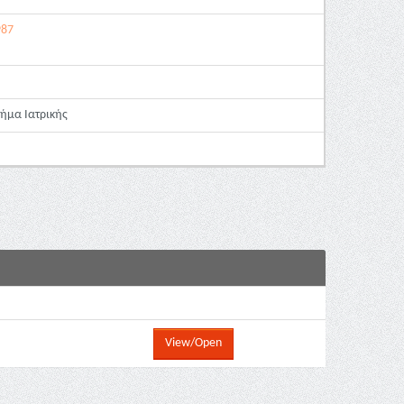
987
μήμα Ιατρικής
View/Open