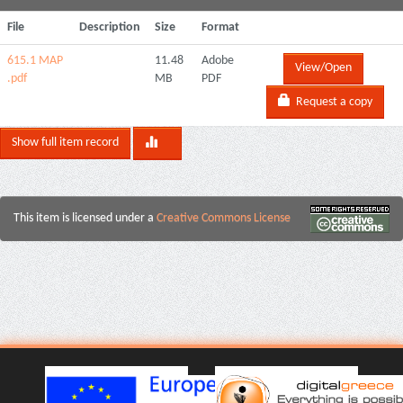
File
Description
Size
Format
615.1 ΜΑΡ
11.48
Adobe
View/Open
.pdf
MB
PDF
Request a copy
Show full item record
This item is licensed under a
Creative Commons License