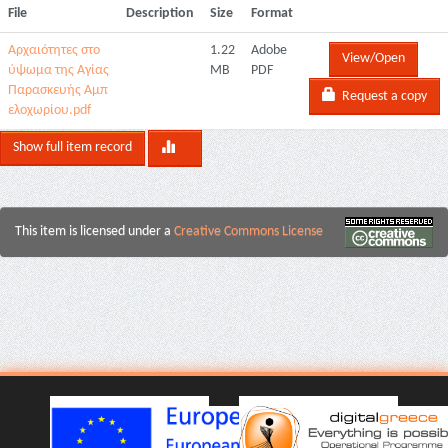
File
Description
Size
Format
Αρχαιότητες στο
1.22
Adobe
View/Open
ύψωμα της Αγίας
MB
PDF
Παρασκευής Αμπ
Request a copy
ελοχωρίου.pdf
Show full item record
This item is licensed under a
Creative Commons License