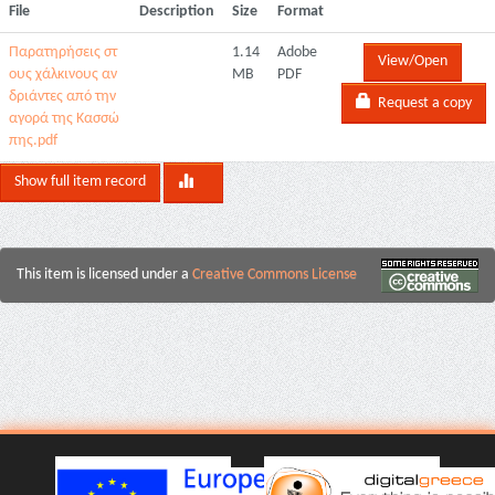
File
Description
Size
Format
Παρατηρήσεις στ
1.14
Adobe
View/Open
ους χάλκινους αν
MB
PDF
δριάντες από την
Request a copy
αγορά της Κασσώ
πης.pdf
Show full item record
This item is licensed under a
Creative Commons License