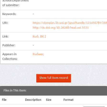
School/Department
of submitter:
Keywords:
-
URI:
https://olympias.lib.uoi.gr/jspui/handle/123456789/26
http://dx.doi.org/10.26268/heal.uoi.5531
Link:
Κωδ. ΒΚ 2
Publisher:
-
Appears in
Κώδικες
Collections:
Show full item record
Files in This Item:
File
Description
Size
Format