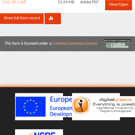
ΚΩΔ. ΒΚ 2.pdf
52.09 MB
Adobe PDF
View/Open
Show full item record
This item is licensed under a
Creative Commons License