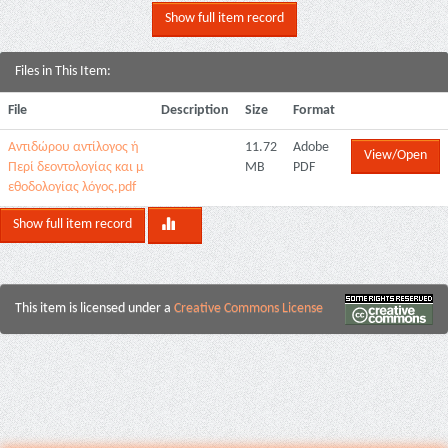
Show full item record
Files in This Item:
File
Description
Size
Format
Αντιδώρου αντίλογος ή
11.72
Adobe
View/Open
Περί δεοντολογίας και μ
MB
PDF
εθοδολογίας λόγος.pdf
Show full item record
This item is licensed under a
Creative Commons License