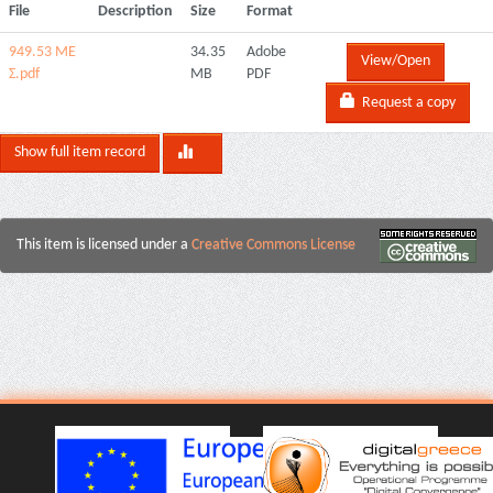
File
Description
Size
Format
949.53 ΜΕ
34.35
Adobe
View/Open
Σ.pdf
MB
PDF
Request a copy
Show full item record
This item is licensed under a
Creative Commons License