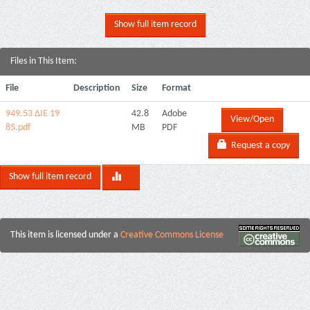
Show full item record
Files in This Item:
File
Description
Size
Format
949.53 ΔΙΕ 19
42.8
Adobe
View/Open
85.pdf
MB
PDF
Request a copy
Show full item record
This item is licensed under a
Creative Commons License