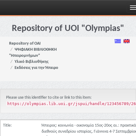
Skip
navigation
Repository of UOI "Olympias"
Repository of OAI
ΨΗΦΙΑΚΗ ΒΙΒΛΙΟΘΗΚΗ
"Ηπειρομνήμων"
Υλικό Βιβλιοθήκης
Εκδόσεις για την Ήπειρο
Please use this identifier to cite or link to this item:
https://olympias.lib.uoi.gr/jspui/handle/123456789/26
Title:
Ήπειρος: κοινωνία - οικονομία 15ος-20ος αι.: πρακτικά
διεθνούς συνεδρίου ιστορίας, Γιάννινα 4-7 Σεπτεμβρίο