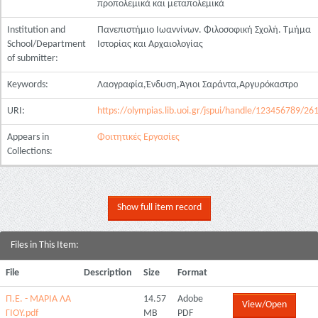
προπολεμικά και μεταπολεμικά
Institution and
Πανεπιστήμιο Ιωαννίνων. Φιλοσοφική Σχολή. Τμήμα
School/Department
Ιστορίας και Αρχαιολογίας
of submitter:
Keywords:
Λαογραφία,Ένδυση,Άγιοι Σαράντα,Αργυρόκαστρο
URI:
https://olympias.lib.uoi.gr/jspui/handle/123456789/26
Appears in
Φοιτητικές Εργασίες
Collections:
Show full item record
Files in This Item:
File
Description
Size
Format
Π.Ε. - ΜΑΡΙΑ ΛΑ
14.57
Adobe
View/Open
ΓΙΟΥ.pdf
MB
PDF