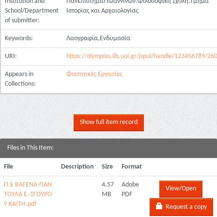
Institution and
Πανεπιστήμιο Ιωαννίνων.Φιλοσοφική Σχολή.Τμήμα
School/Department
Ιστορίας και Αρχαιολογίας
of submitter:
Keywords:
Λαογραφία,Ενδυμασία
URI:
https://olympias.lib.uoi.gr/jspui/handle/123456789/26
Appears in
Φοιτητικές Εργασίες
Collections:
Show full item record
Files in This Item:
File
Description
Size
Format
Π.Ε ΒΑΓΕΝΑ-ΠΑΝ
4.57
Adobe
View/Open
ΤΟΥΛΑ Ε.-ΣΓΟΥΡΟ
MB
PDF
Υ ΚΑΙΤΗ.pdf
Request a copy