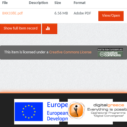
File
Description
Size
Format
ΒΚΚ338Ε.pdf
6.56 MB
Adobe PDF
View/Open
Show full item record
This item is licensed under a
Creative Commons License